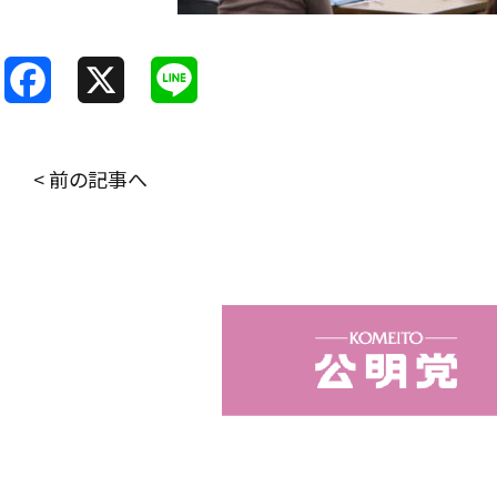
F
X
L
a
i
c
n
< 前の記事へ
e
e
b
o
o
k