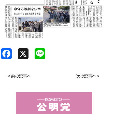
F
X
L
a
i
c
n
< 前の記事へ
次の記事へ >
e
e
b
o