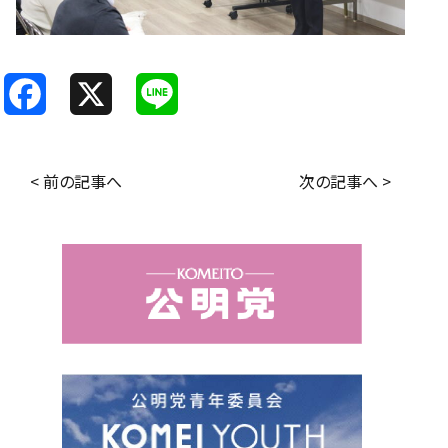
F
X
L
a
i
c
n
< 前の記事へ
次の記事へ >
e
e
b
o
o
k