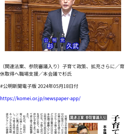
（関連法案、参院審議入り）子育て政策、拡充さらに／育
休取得へ職場支援／本会議で杉氏
#公明新聞電子版 2024年05月18日付
https://komei.or.jp/newspaper-app/