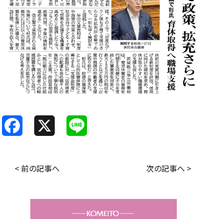
F
X
L
a
i
c
n
< 前の記事へ
次の記事へ >
e
e
b