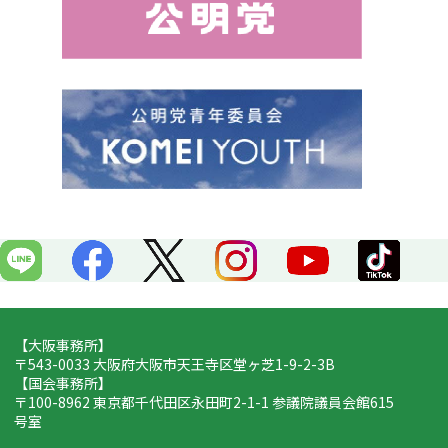
o
o
k
【大阪事務所】
〒543-0033 大阪府大阪市天王寺区堂ヶ芝1-9-2-3B
【国会事務所】
〒100-8962 東京都千代田区永田町2-1-1 参議院議員会館615
号室