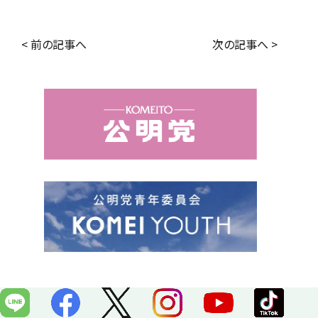
a
i
c
n
< 前の記事へ
次の記事へ >
e
e
b
o
o
k