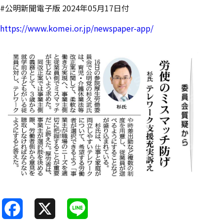
#公明新聞電子版 2024年05月17日付
https://www.komei.or.jp/newspaper-app/
F
X
L