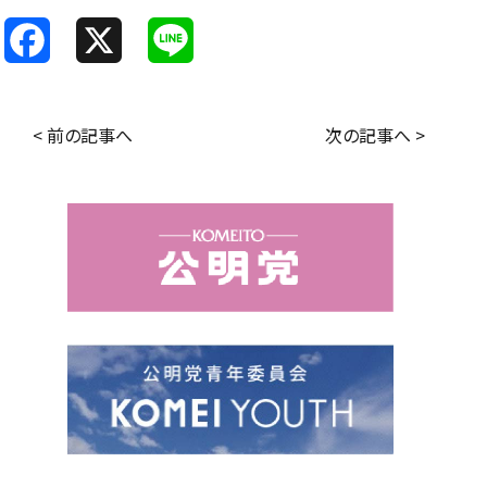
F
X
L
a
i
c
n
< 前の記事へ
次の記事へ >
e
e
b
o
o
k