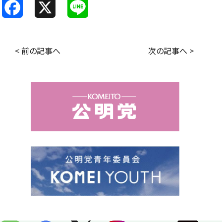
F
X
L
a
i
c
n
< 前の記事へ
次の記事へ >
e
e
b
o
o
k