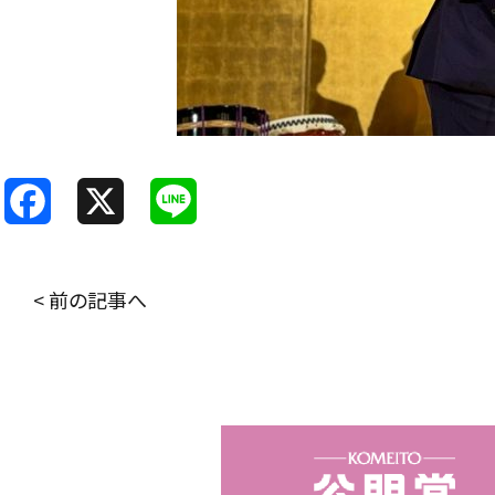
F
X
L
a
i
c
n
< 前の記事へ
e
e
b
o
o