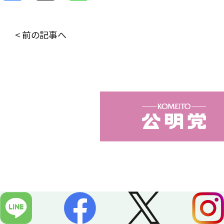
a
i
c
n
< 前の記事へ
e
e
b
o
o
k