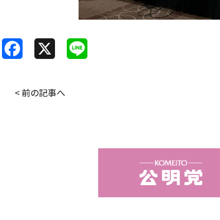
F
X
L
a
i
c
n
< 前の記事へ
e
e
b
o
o
k