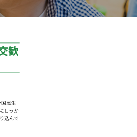
交歓
や国民生
にしっか
り込んで