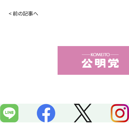
c
n
< 前の記事へ
e
e
b
o
o
k