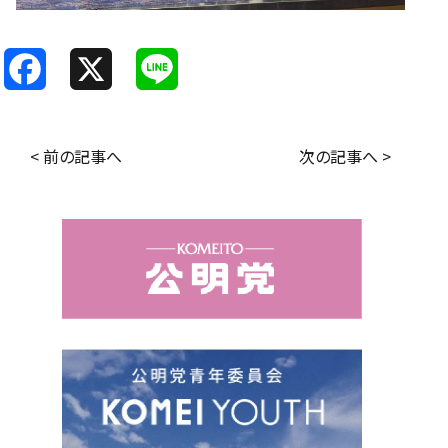
F
X
L
a
i
c
n
< 前の記事へ
次の記事へ >
e
e
b
o
o
k