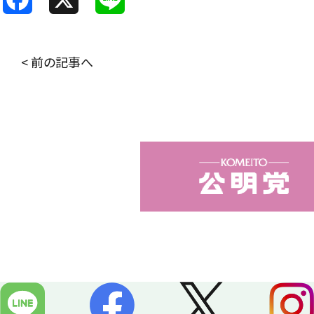
a
i
c
n
< 前の記事へ
e
e
b
o
o
k