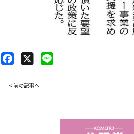
F
X
L
a
i
c
n
< 前の記事へ
e
e
b
o
o