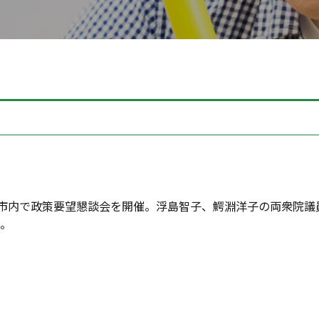
良市内で政策要望懇談会を開催。浮島智子、鰐淵洋子の両衆院議
。