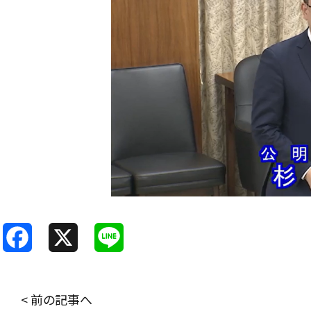
F
X
L
a
i
c
n
< 前の記事へ