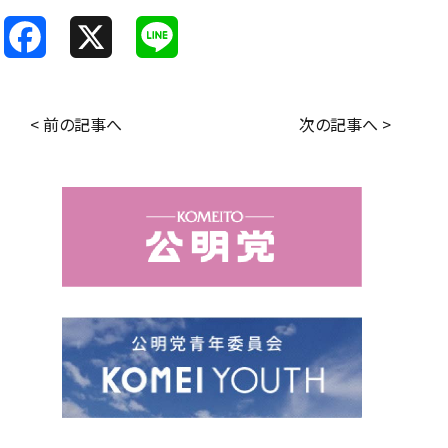
F
X
L
a
i
c
n
< 前の記事へ
次の記事へ >
e
e
b
o
o
k