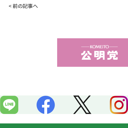
c
n
< 前の記事へ
e
e
b
o
o
k