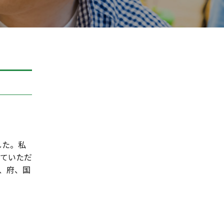
した。私
せていただ
、府、国