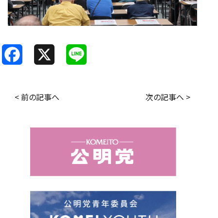
F
X
L
a
i
c
n
< 前の記事へ
次の記事へ >
e
e
b
o
o
k