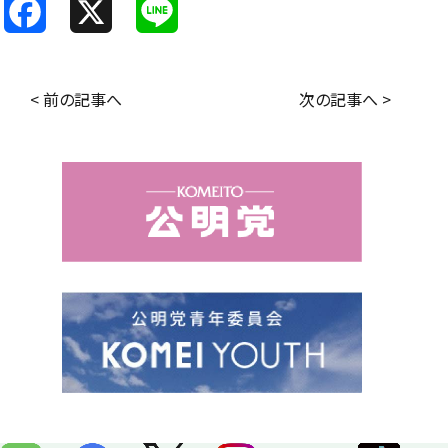
F
X
L
a
i
c
n
< 前の記事へ
次の記事へ >
e
e
b
o
o
k