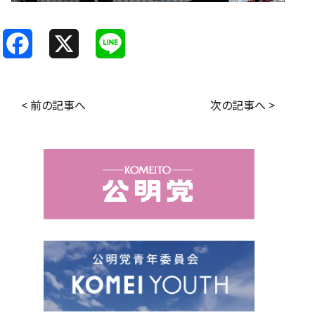
F
X
L
a
i
c
n
< 前の記事へ
次の記事へ >
e
e
b
o
o
k