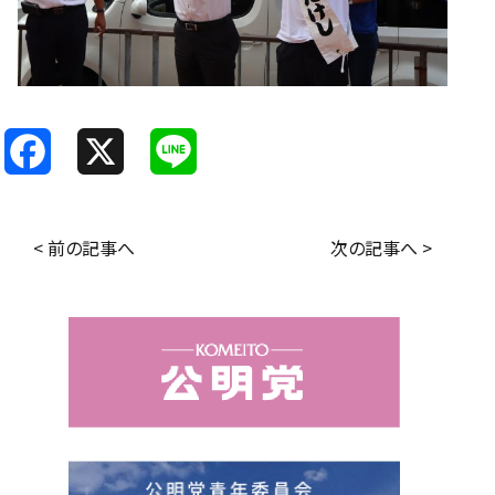
F
X
L
a
i
c
n
< 前の記事へ
次の記事へ >
e
e
b
o
o
k