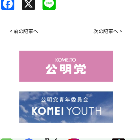
F
X
L
a
i
c
n
< 前の記事へ
次の記事へ >
e
e
b
o
o
k