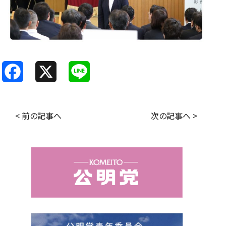
F
X
L
a
i
c
n
< 前の記事へ
次の記事へ >
e
e
b
o
o
k