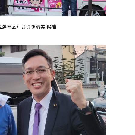
区選挙区）ささき清美 候補