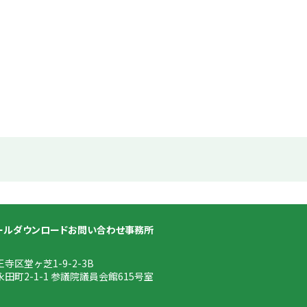
ール
ダウンロード
お問い合わせ
事務所
王寺区堂ヶ芝1-9-2-3B
永田町2-1-1 参議院議員会館615号室