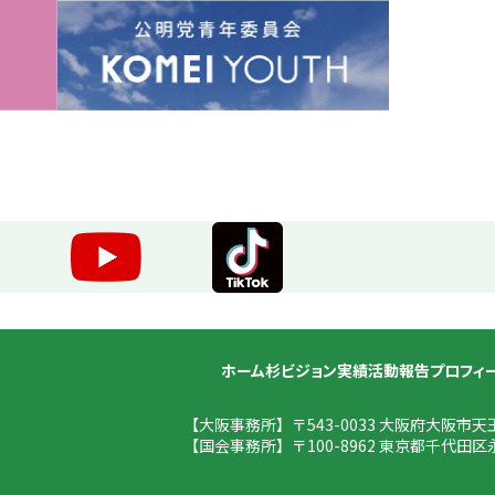
ホーム
杉ビジョン
実績
活動報告
プロフィ
【大阪事務所】
〒543-0033 大阪府大阪市天
【国会事務所】
〒100-8962 東京都千代田区