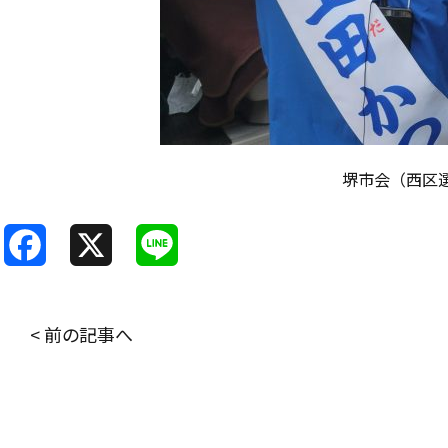
堺市会（西区
F
X
L
a
i
c
n
< 前の記事へ
e
e
b