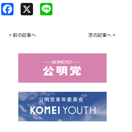
F
X
L
a
i
c
n
< 前の記事へ
次の記事へ >
e
e
b
o
o
k