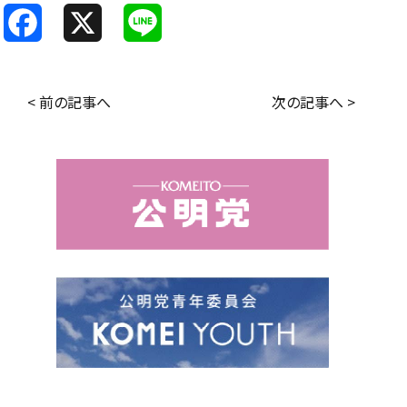
F
X
L
a
i
c
n
< 前の記事へ
次の記事へ >
e
e
b
o
o
k