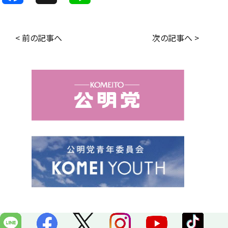
a
i
c
n
< 前の記事へ
次の記事へ >
e
e
b
o
o
k