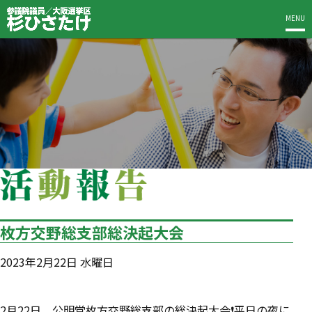
MENU
枚方交野総支部総決起大会
2023年2月22日 水曜日
2月22日、公明党枚方交野総支部の総決起大会❗️平日の夜に