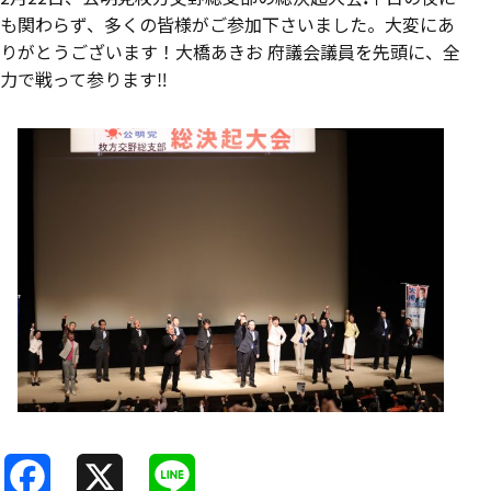
も関わらず、多くの皆様がご参加下さいました。大変にあ
りがとうございます！大橋あきお 府議会議員を先頭に、全
力で戦って参ります‼️
F
X
L