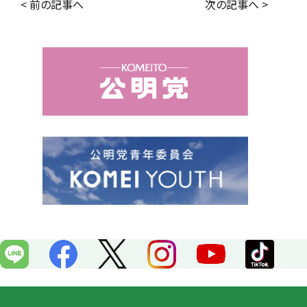
c
n
< 前の記事へ
次の記事へ >
e
e
b
o
o
k