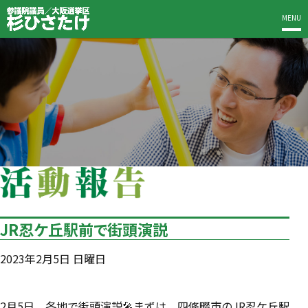
MENU
JR忍ケ丘駅前で街頭演説
2023年2月5日 日曜日
2月5日、各地で街頭演説🎤まずは、四條畷市のJR忍ケ丘駅