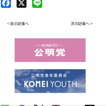
F
X
L
a
i
c
n
< 前の記事へ
次の記事へ >
e
e
b
o
o
k