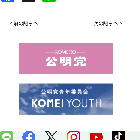
a
i
c
n
< 前の記事へ
次の記事へ >
e
e
b
o
o
k