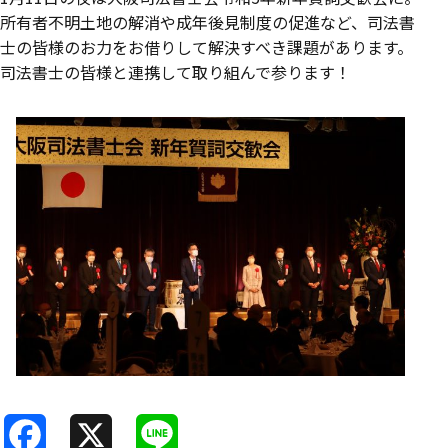
所有者不明土地の解消や成年後見制度の促進など、司法書
士の皆様のお力をお借りして解決すべき課題があります。
司法書士の皆様と連携して取り組んで参ります！
F
X
L