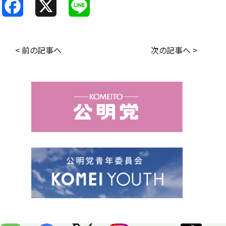
F
X
L
a
i
c
n
< 前の記事へ
次の記事へ >
e
e
b
o
o
k