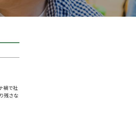
ナ禍で社
り残さな