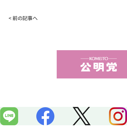
a
i
c
n
< 前の記事へ
e
e
b
o
o
k