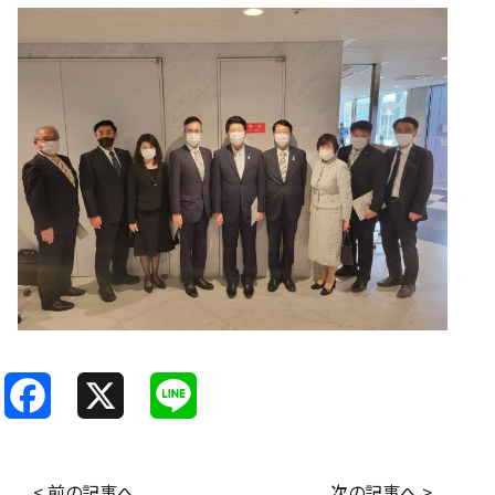
F
X
L
a
i
c
n
< 前の記事へ
次の記事へ >