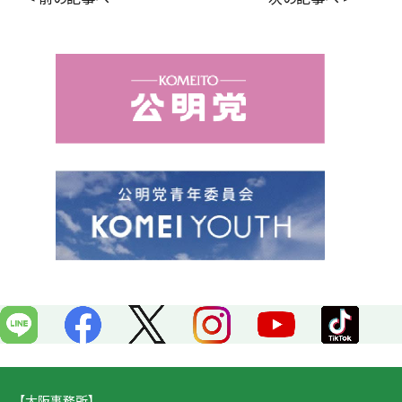
e
e
b
o
o
k
【大阪事務所】