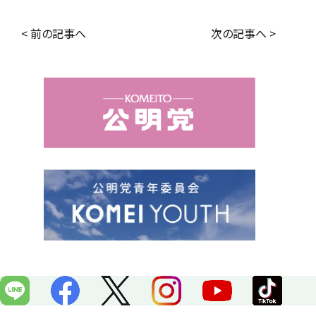
a
i
c
n
< 前の記事へ
次の記事へ >
e
e
b
o
o
k