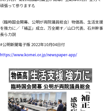
頑張って参ります💪
（臨時国会開幕、公明が両院議員総会）物価高、生活支援
を強力に／「補正」成立、万全期す／山口代表、石井幹事
長ら力説
#公明新聞電子版 2022年10月04日付
https://www.komei.or.jp/newspaper-app/