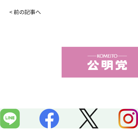
c
n
< 前の記事へ
e
e
b
o
o
k