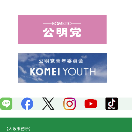
e
e
b
o
o
k
【大阪事務所】