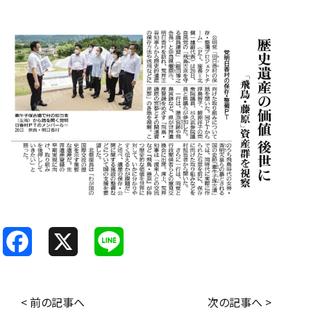
F
X
L
a
i
c
n
< 前の記事へ
次の記事へ >