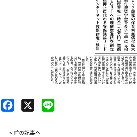
F
X
L
a
i
c
n
< 前の記事へ