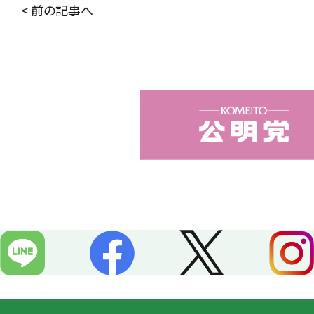
c
n
< 前の記事へ
e
e
b
o
o
k