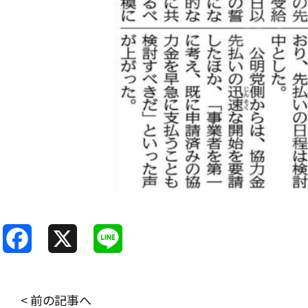
F
X
L
a
i
c
n
< 前の記事へ