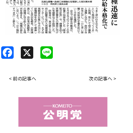
F
X
L
a
i
c
n
< 前の記事へ
次の記事へ >
e
e
b
o
o