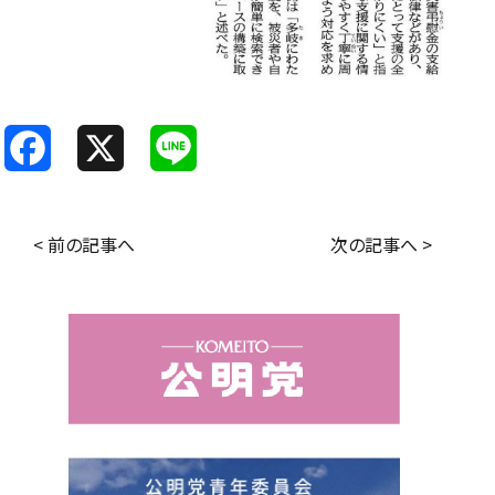
F
X
L
a
i
c
n
< 前の記事へ
次の記事へ >
e
e
b
o
o
k