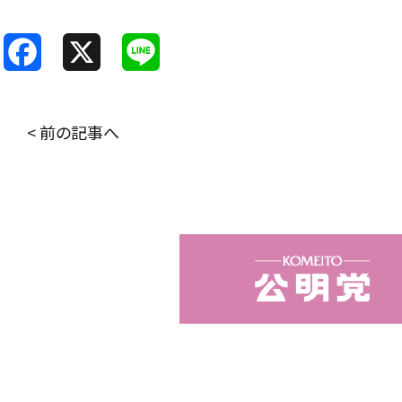
F
X
L
a
i
c
n
< 前の記事へ
e
e
b
o
o
k