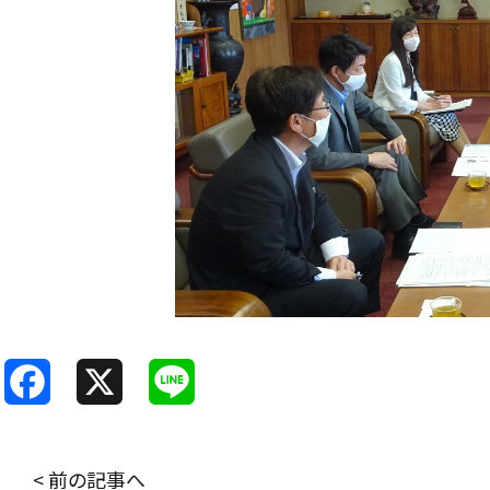
F
X
L
a
i
c
n
< 前の記事へ