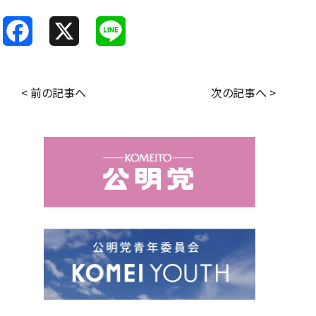
F
X
L
a
i
c
n
< 前の記事へ
次の記事へ >
e
e
b
o
o
k