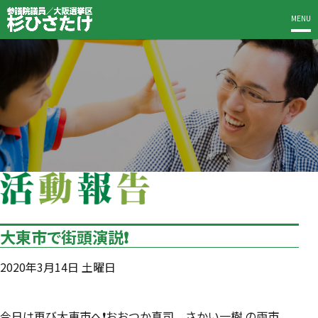
MENU
大東市で街頭演説❗️
2020年3月14日 土曜日
‪今日は再び大東市へ❗️おおつか真司、さかい一樹 の両市