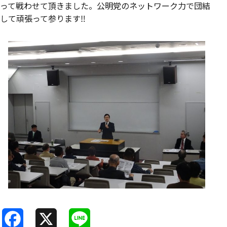
って戦わせて頂きました。公明党のネットワーク力で団結
して頑張って参ります‼️‬
F
X
L