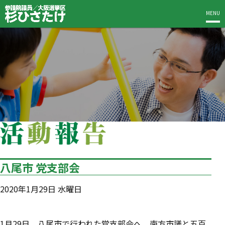
MENU
八尾市 党支部会
2020年1月29日 水曜日
‪1月29日、八尾市で行われた党支部会へ。南方市議と五百