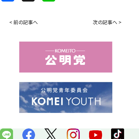
a
i
c
n
< 前の記事へ
次の記事へ >
e
e
b
o
o
k