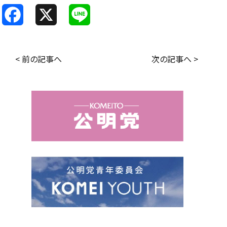
F
X
L
a
i
c
n
< 前の記事へ
次の記事へ >
e
e
b
o
o
k