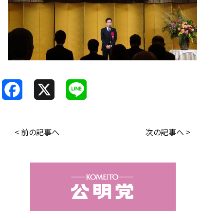
F
X
L
a
i
c
n
< 前の記事へ
次の記事へ >
e
e
b
o
o