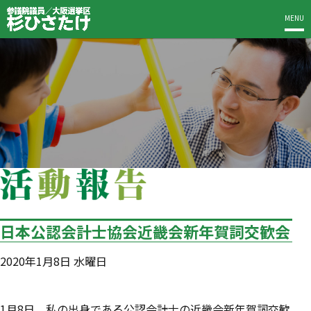
MENU
日本公認会計士協会近畿会新年賀詞交歓会
2020年1月8日 水曜日
1月8日、私の出身である公認会計士の近畿会新年賀詞交歓