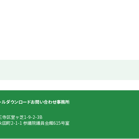
ール
ダウンロード
お問い合わせ
事務所
王寺区堂ヶ芝1-9-2-3B
永田町2-1-1 参議院議員会館615号室