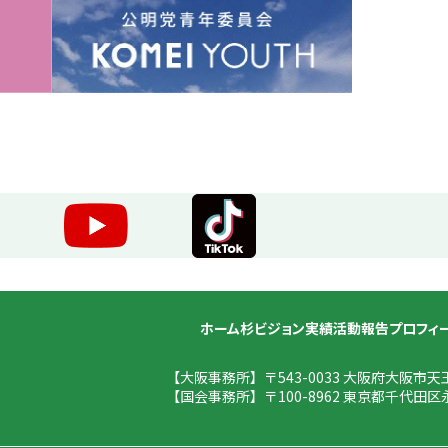
ホーム
杉ビジョン
実績
活動報告
プロフィ
【大阪事務所】
〒543-0033 大阪府大阪市天
【国会事務所】
〒100-8962 東京都千代田区