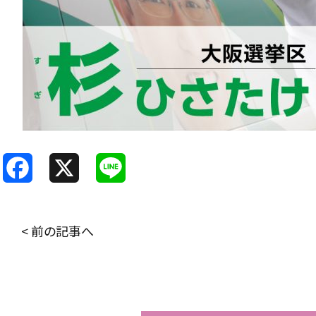
F
X
L
a
i
c
n
< 前の記事へ
e
e
b
o