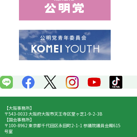
o
o
k
【大阪事務所】
〒543-0033 大阪府大阪市天王寺区堂ヶ芝1-9-2-3B
【国会事務所】
〒100-8962 東京都千代田区永田町2-1-1 参議院議員会館615
号室