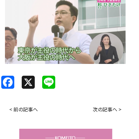
F
X
L
a
i
c
n
< 前の記事へ
次の記事へ >
e
e
b