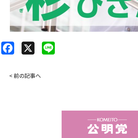
F
X
L
a
i
c
n
< 前の記事へ
e
e
b
o
o